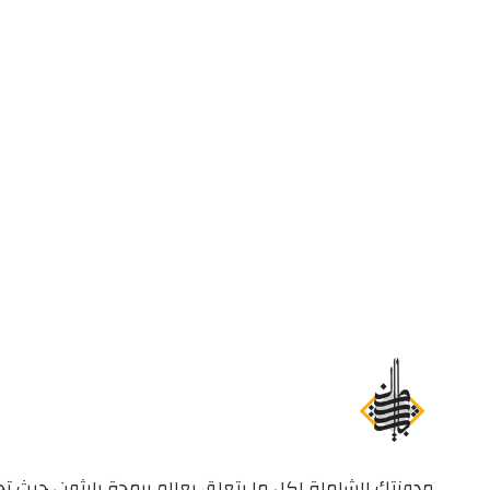
مدونتك الشاملة لكل ما يتعلق بعالم برمجة بايثون، حيث تج