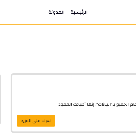
الرئيسية
المدونة
م الجميع بـ”البيانات“. إنها أصبحت العمود
تعرف على المزيد